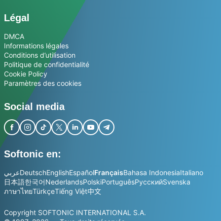
Légal
DMCA
Informations légales
Conditions d’utilisation
Politique de confidentialité
Cookie Policy
Paramètres des cookies
Social media
Softonic en:
عربي
Deutsch
English
Español
Français
Bahasa Indonesia
Italiano
日本語
한국어
Nederlands
Polski
Português
Русский
Svenska
ภาษาไทย
Türkçe
Tiếng Việt
中文
Copyright SOFTONIC INTERNATIONAL S.A.